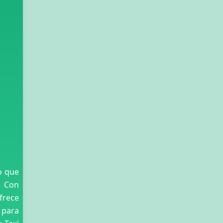
o que
. Con
frece
 para